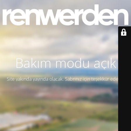
Bakım modu açık
Site yakında yayında olacak. Sabrınız için teşekkür ederiz!